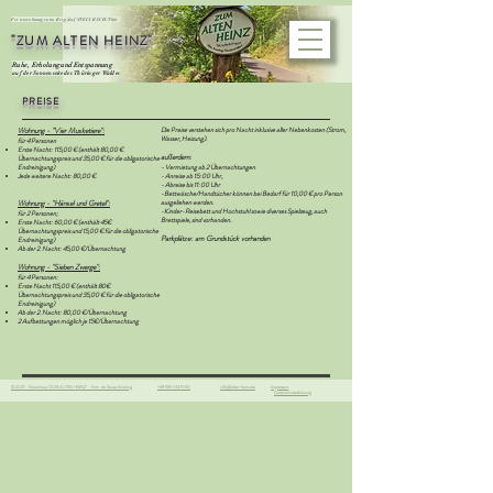
Ferienwohnungen im Bergdorf STEINBACH/Thür.
"ZUM ALTEN HEINZ"
Ruhe, Erholung und Entspannung
auf der Sonnenseite des Thüringer Waldes
PREISE
Wohnung - "Vier Musketiere":
Die Preise verstehen sich pro Nacht inklusive aller Nebenkosten (Strom,
Wasser, Heizung).
für 4 Personen
Erste Nacht: 115,00 € (enthält 80,00 €
außerdem:
Übernachtungspreis und 35,00 € für die obligatorische
Endreinigung)
- Vermietung ab 2 Übernachtungen
Jede weitere Nacht: 80,00 €
- Anreise ab 15:00 Uhr,
- Abreise bis 11:00 Uhr
-Bettwäsche/Handtücher können bei Bedarf für 10,00 € pro Person
Wohnung - "Hänsel und Gretel":
ausgeliehen werden.
-Kinder-Reisebett und Hochstuhl sowie diverses Spielzeug, auch
für 2 Personen;
Brettspiele, sind vorhanden.
Erste Nacht: 60,00 € (enthält 45€
Übernachtungspreis und 15,00 € für die obligatorische
Parkplätze:
am Grundstück vorhanden
Endreinigung)
Ab der 2. Nacht: 45,00 €/Übernachtung
Wohnung - "Sieben Zwerge":
für 4 Personen:
Erste Nacht 115,00 € (enthält 80€
Übernachtungspreis und 35,00 € für die obligatorische
Endreinigung)
Ab der 2. Nacht: 80,00 €/Übernachtung
2 Aufbettungen möglich je 15€/Übernachtung
© 2021 -
Ferienhaus "ZUM ALTEN HEINZ" - Fam. de Sousa Knieling
+49 1515 0147030
info@alter-heinz.de
Impressum
Datenschutzerklärung