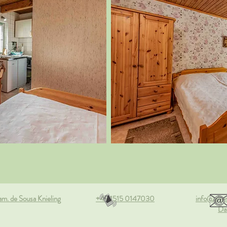
. de Sousa Knieling
+49 1515 0147030
info@alter
Da