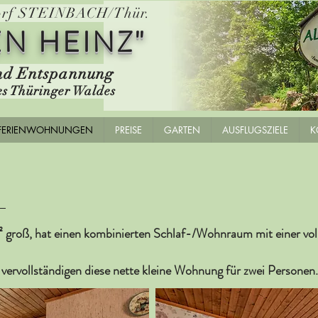
dorf STEINBACH/Thür.
EN HEINZ"
nd Entspannung
es Thüringer Waldes
FERIENWOHNUNGEN
PREISE
GARTEN
AUSFLUGSZIELE
K
 groß, hat einen kombinierten Schlaf-/Wohnraum mit einer voll
vervollständigen diese nette kleine Wohnung für zwei Personen.